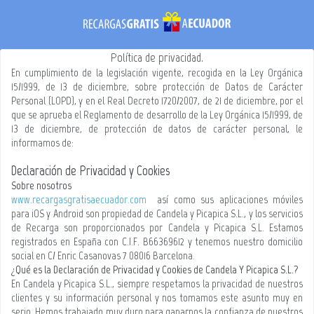
Política de privacidad.
En cumplimiento de la legislación vigente, recogida en la Ley Orgánica
15/1999, de 13 de diciembre, sobre protección de Datos de Carácter
Personal (LOPD), y en el Real Decreto 1720/2007, de 21 de diciembre, por el
que se aprueba el Reglamento de desarrollo de la Ley Orgánica 15/1999, de
13 de diciembre, de protección de datos de carácter personal, le
informamos de:
Declaración de Privacidad y Cookies
Sobre nosotros
www.recargasgratisaecuador.com
así como sus aplicaciones móviles
para iOS y Android son propiedad de Candela y Picapica S.L., y los servicios
de Recarga son proporcionados por Candela y Picapica S.L. Estamos
registrados en España con C.I.F. B66369612 y tenemos nuestro domicilio
social en C/ Enric Casanovas 7 08016 Barcelona.
¿Qué es la Declaración de Privacidad y Cookies de Candela Y Picapica S.L.?
En Candela y Picapica S.L., siempre respetamos la privacidad de nuestros
clientes y su información personal y nos tomamos este asunto muy en
serio. Hemos trabajado muy duro para ganarnos la confianza de nuestros